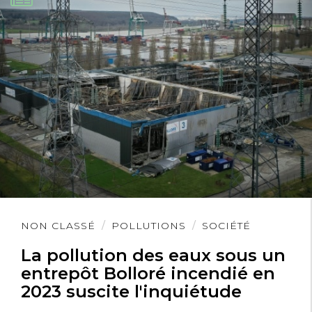
Lire
NON CLASSÉ
POLLUTIONS
SOCIÉTÉ
l'article
La pollution des eaux sous un
entrepôt Bolloré incendié en
2023 suscite l'inquiétude