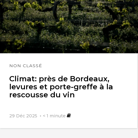
Lire
NON CLASSÉ
l'article
Climat: près de Bordeaux,
levures et porte-greffe à la
rescousse du vin
29 Déc 2025
< 1
minute