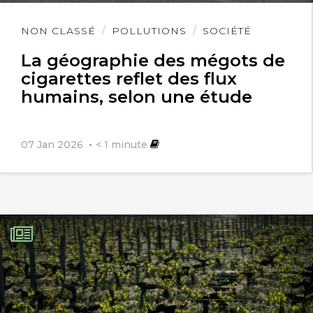
Lire
NON CLASSÉ
POLLUTIONS
SOCIÉTÉ
l'article
La géographie des mégots de
cigarettes reflet des flux
humains, selon une étude
07 Jan 2026
< 1
minute