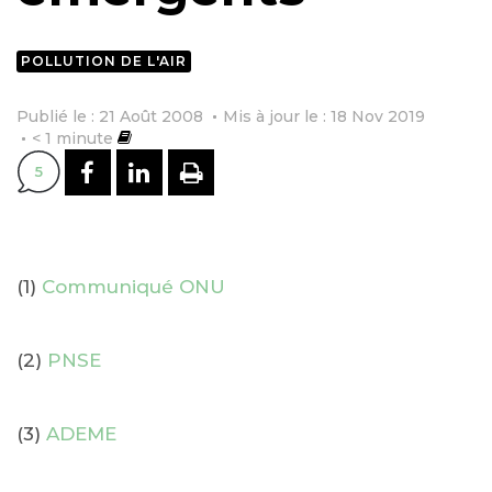
POLLUTION DE L'AIR
Publié le : 21 Août 2008
Mis à jour le : 18 Nov 2019
< 1
minute
PARTAGER SUR FACEBOOK
PARTAGER SUR LINKEDI
IMPRIMER
5
(1)
Communiqué ONU
(2)
PNSE
(3)
ADEME