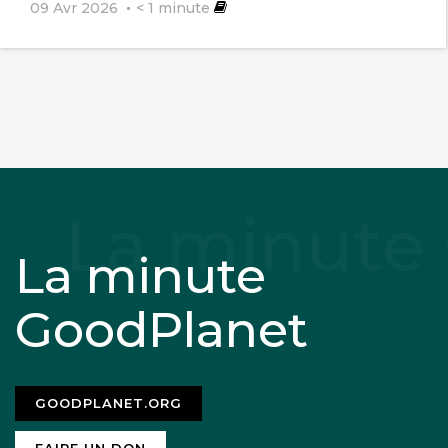
09 Avr 2026
< 1
minute
La minute
GoodPlanet
GOODPLANET.ORG
FAIRE UN DON