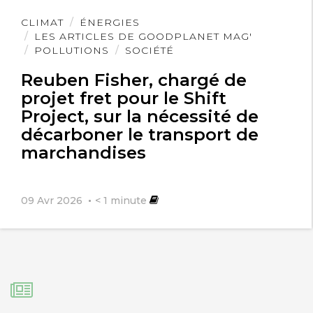
court-of-appeal-on-wednesday-1888
Lire
CLIMAT
ÉNERGIES
l'article
LES ARTICLES DE GOODPLANET MAG'
POLLUTIONS
SOCIÉTÉ
Reuben Fisher, chargé de
projet fret pour le Shift
Project, sur la nécessité de
Impact sur l'air / ...on breathing air |
Pearltrees
décarboner le transport de
16 octobre 2013
marchandises
[…] L'asphyxie gagne les pays
09 Avr 2026
< 1
minute
émergents | Magazine GoodPlanet
InfoMagazine GoodPlanet Info […]