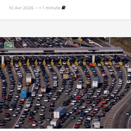
10 Avr 2026
< 1
minute
problème mal connu en Europe et qui
empoissonnes des milliers de
personnes tous les ans
Sandy
29 mai 2012
UK’s Air pollution
You should check this :
http://www.clientearth.org/news/press-
releases/air-pollution-government-in-