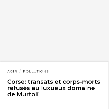
fille insatiable transexuelle
24 mai 2014
Splendide post, encore une fois
Lire
AGIR
POLLUTIONS
l'article
Corse: transats et corps-morts
refusés au luxueux domaine
de Murtoli