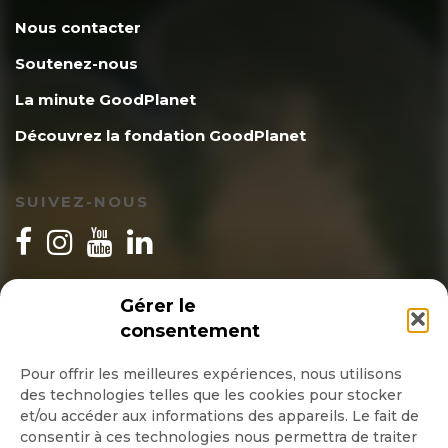
Nous contacter
Soutenez-nous
La minute GoodPlanet
Découvrez la fondation GoodPlanet
SUIVEZ-NOUS
INSCRIPTION NEWSLETTER
Gérer le
consentement
Pour offrir les meilleures expériences, nous utilisons
des technologies telles que les cookies pour stocker
Quotidienne
et/ou accéder aux informations des appareils. Le fait de
consentir à ces technologies nous permettra de traiter
Hebdo