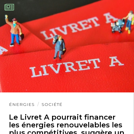
Lire
ÉNERGIES
SOCIÉTÉ
l'article
Le Livret A pourrait financer
les énergies renouvelables les
plus compétitives, suggère un