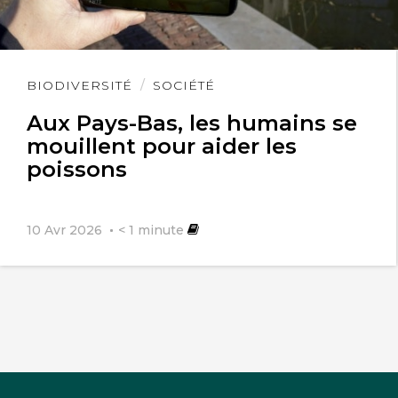
Lire
BIODIVERSITÉ
SOCIÉTÉ
l'article
Aux Pays-Bas, les humains se
mouillent pour aider les
poissons
10 Avr 2026
< 1
minute