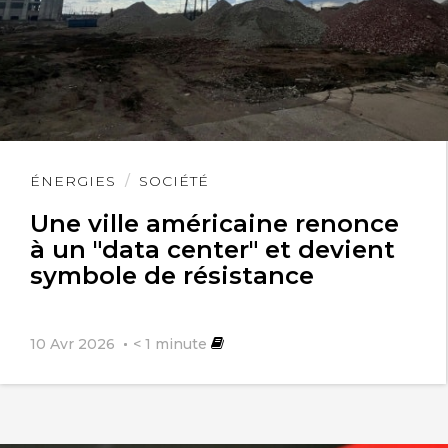
Lire
ÉNERGIES
SOCIÉTÉ
l'article
Une ville américaine renonce
à un "data center" et devient
symbole de résistance
10 Avr 2026
< 1
minute