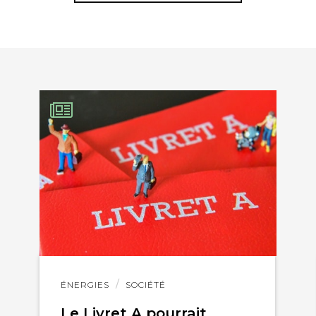
KEDIN
Lire
ÉNERGIES
SOCIÉTÉ
l'article
Le Livret A pourrait