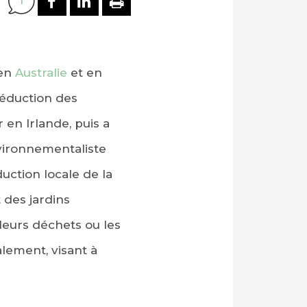
1
 en
Australie
et en
éduction des
 en Irlande, puis a
vironnementaliste
uction locale de la
 des jardins
 leurs déchets ou les
lement, visant à