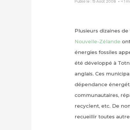
Publié le : 15 Août 2008
< 1
m
Plusieurs dizaines de 
Nouvelle-Zélande
ont
énergies fossiles app
été développé à Totn
anglais. Ces municipal
dépendance énergéti
communautaires, répar
recyclent, etc. De no
recueillir toutes autr