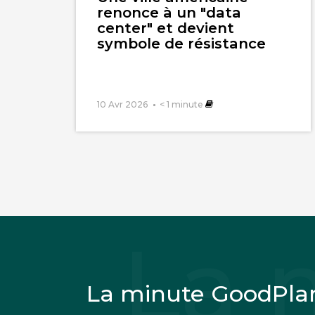
renonce à un "data
center" et devient
symbole de résistance
10 Avr 2026
< 1
minute
La minute GoodPla