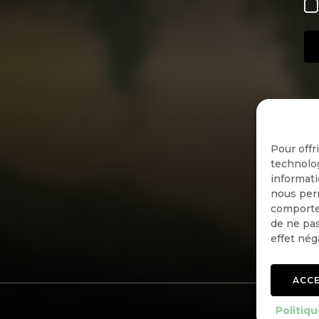
Pour offr
technolog
informati
nous perm
comportem
de ne pas
effet nég
ACC
Politiqu
Politiqu