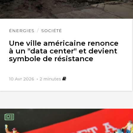
Lire
ÉNERGIES
SOCIÉTÉ
l'article
Une ville américaine renonce
à un "data center" et devient
symbole de résistance
10 Avr 2026
2
minutes