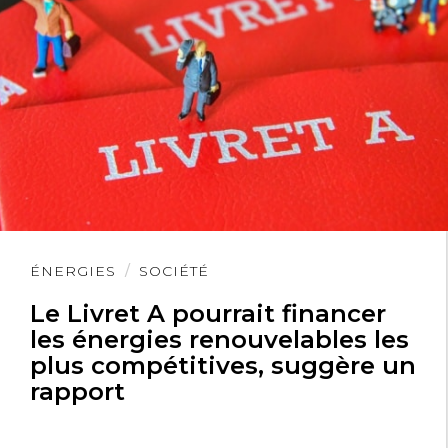
Lire
ÉNERGIES
SOCIÉTÉ
l'article
Le Livret A pourrait financer
les énergies renouvelables les
plus compétitives, suggère un
rapport