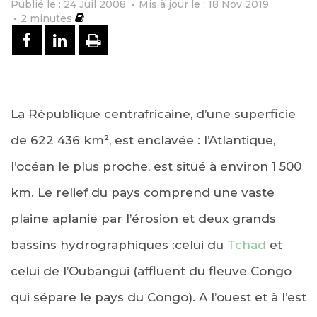
Publié le : 24 Juil 2008
Mis à jour le : 18 Nov 2019
2
minutes
PARTAGER SUR FACEBOOK
PARTAGER SUR LINKEDIN
IMPRIMER
La République centrafricaine, d’une superficie
de 622 436 km², est enclavée : l’Atlantique,
l’océan le plus proche, est situé à environ 1 500
km. Le relief du pays comprend une vaste
plaine aplanie par l’érosion et deux grands
bassins hydrographiques :celui du
Tchad
et
celui de l’Oubangui (affluent du fleuve Congo
qui sépare le pays du Congo). A l’ouest et à l’est