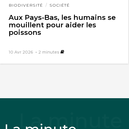
Lire
BIODIVERSITÉ
SOCIÉTÉ
l'article
Aux Pays-Bas, les humains se
mouillent pour aider les
poissons
10 Avr 2026
2
minutes