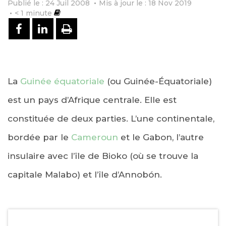
Publié le : 24 Juil 2008
Mis à jour le : 18 Nov 2019
< 1
minute
PARTAGER SUR FACEBOOK
PARTAGER SUR LINKEDIN
IMPRIMER
La
Guinée équatoriale
(ou Guinée-Équatoriale)
est un pays d’Afrique centrale. Elle est
constituée de deux parties. L’une continentale,
bordée par le
Cameroun
et le Gabon, l’autre
insulaire avec l’île de Bioko (où se trouve la
capitale Malabo) et l’île d’Annobón.