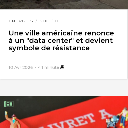
Lire
ÉNERGIES
SOCIÉTÉ
l'article
Une ville américaine renonce
à un "data center" et devient
symbole de résistance
10 Avr 2026
< 1
minute