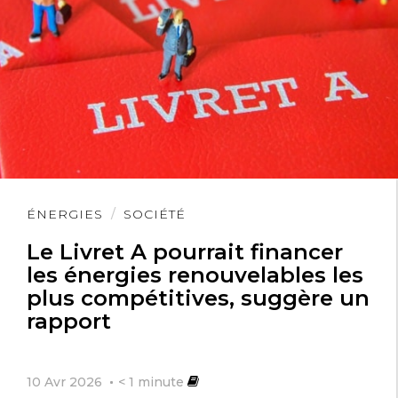
Lire
ÉNERGIES
SOCIÉTÉ
l'article
Le Livret A pourrait financer
les énergies renouvelables les
plus compétitives, suggère un
rapport
10 Avr 2026
< 1
minute