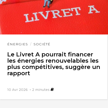
Lire
ÉNERGIES
SOCIÉTÉ
l'article
Le Livret A pourrait financer
les énergies renouvelables les
plus compétitives, suggère un
rapport
10 Avr 2026
2
minutes