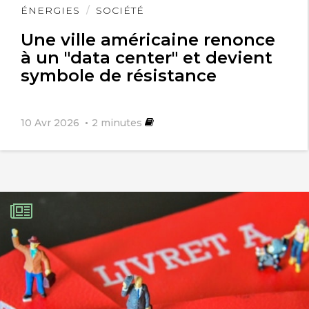
Lire
ÉNERGIES
SOCIÉTÉ
l'article
Une ville américaine renonce
à un "data center" et devient
symbole de résistance
10 Avr 2026
2
minutes