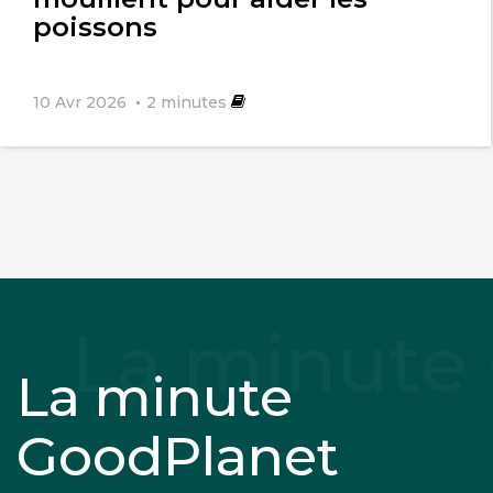
poissons
10 Avr 2026
2
minutes
La minute
GoodPlanet