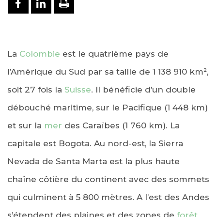
PARTAGER SUR FACEBOOK
PARTAGER SUR LINKEDIN
IMPRIMER
La
Colombie
est le quatrième pays de
l’Amérique du Sud par sa taille de 1 138 910 km²,
soit 27 fois la
Suisse
. Il bénéficie d’un double
débouché maritime, sur le Pacifique (1 448 km)
et sur la
mer
des Caraïbes (1 760 km). La
capitale est Bogota. Au nord-est, la Sierra
Nevada de Santa Marta est la plus haute
chaîne côtière du continent avec des sommets
qui culminent à 5 800 mètres. A l’est des Andes
s’étendent des plaines et des zones de
forêt