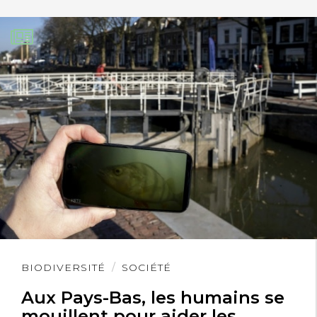
Lire
BIODIVERSITÉ
SOCIÉTÉ
l'article
Aux Pays-Bas, les humains se
mouillent pour aider les