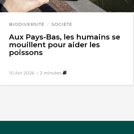
Lire
BIODIVERSITÉ
SOCIÉTÉ
l'article
Aux Pays-Bas, les humains se
mouillent pour aider les
poissons
10 Avr 2026
2
minutes