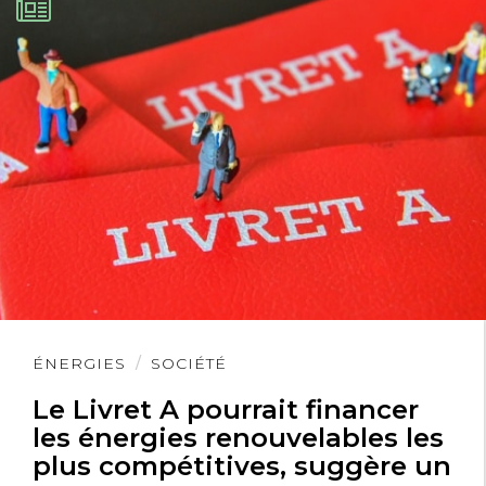
Lire
ÉNERGIES
SOCIÉTÉ
l'article
Le Livret A pourrait financer
les énergies renouvelables les
plus compétitives, suggère un