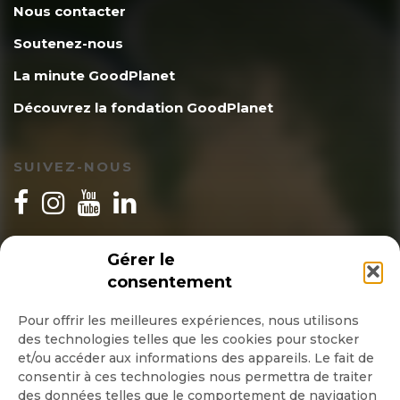
Nous contacter
Soutenez-nous
La minute GoodPlanet
Découvrez la fondation GoodPlanet
SUIVEZ-NOUS
INSCRIPTION NEWSLETTER
Gérer le
consentement
Pour offrir les meilleures expériences, nous utilisons
des technologies telles que les cookies pour stocker
Quotidienne
et/ou accéder aux informations des appareils. Le fait de
consentir à ces technologies nous permettra de traiter
Hebdo
des données telles que le comportement de navigation