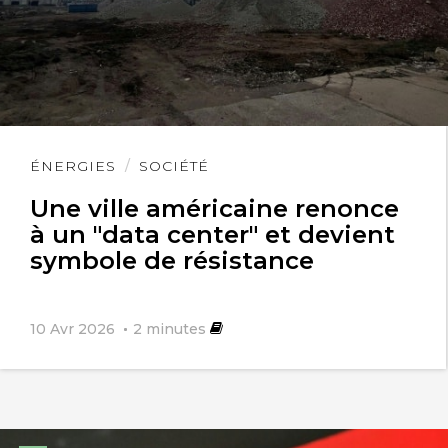
Lire
ÉNERGIES
SOCIÉTÉ
l'article
Une ville américaine renonce
à un "data center" et devient
symbole de résistance
10 Avr 2026
2
minutes