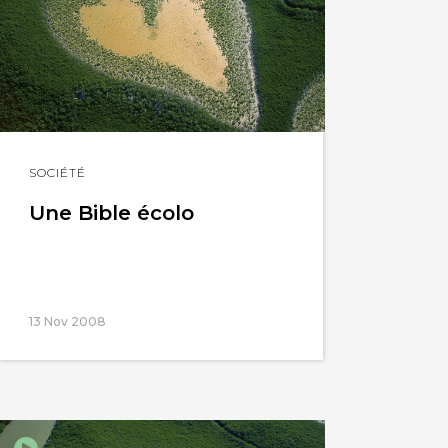
Lire
SOCIÉTÉ
l'article
Une Bible écolo
13 Nov 2008