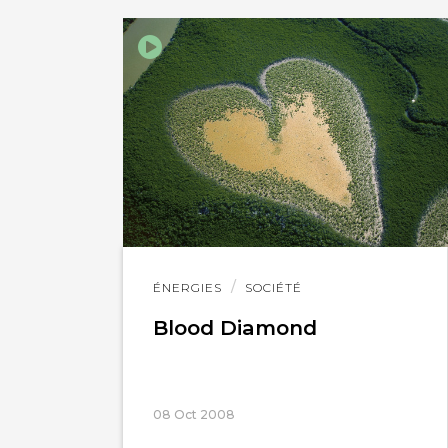
Lire
ÉNERGIES
SOCIÉTÉ
l'article
Blood Diamond
08 Oct 2008