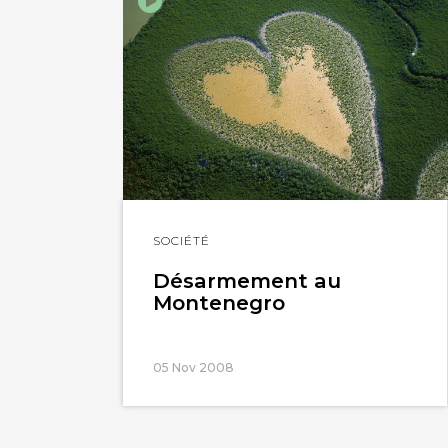
Lire
SOCIÉTÉ
l'article
Désarmement au
Montenegro
05 Nov 2008