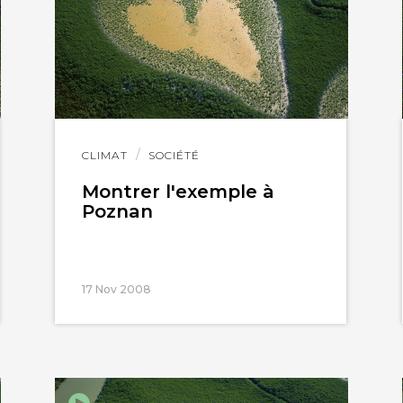
Lire
CLIMAT
SOCIÉTÉ
l'article
Montrer l'exemple à
Poznan
17 Nov 2008