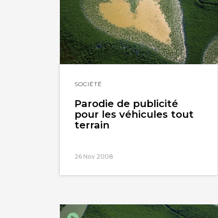
Lire
SOCIÉTÉ
l'article
Parodie de publicité
pour les véhicules tout
terrain
26 Nov 2008