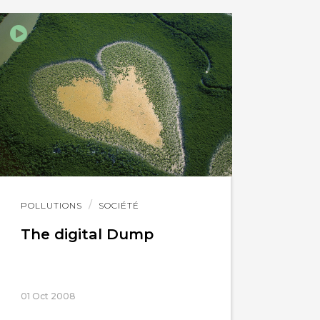
Lire
POLLUTIONS
SOCIÉTÉ
l'article
The digital Dump
01 Oct 2008