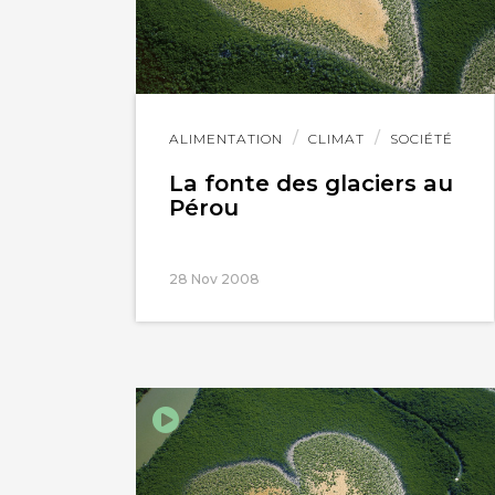
Lire
ALIMENTATION
CLIMAT
SOCIÉTÉ
l'article
La fonte des glaciers au
Pérou
28 Nov 2008