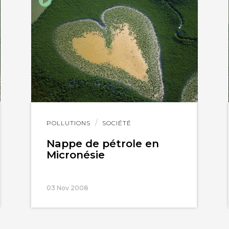
Lire
POLLUTIONS
SOCIÉTÉ
l'article
Nappe de pétrole en
Micronésie
03 Nov 2008