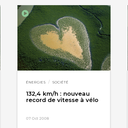
Lire
ÉNERGIES
SOCIÉTÉ
l'article
132,4 km/h : nouveau
record de vitesse à vélo
07 Oct 2008