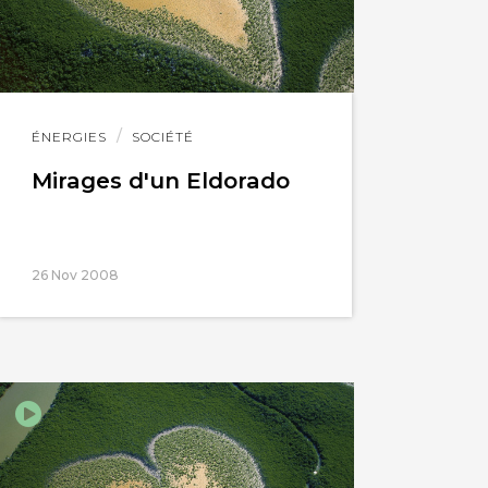
Lire
ÉNERGIES
SOCIÉTÉ
l'article
Mirages d'un Eldorado
26 Nov 2008