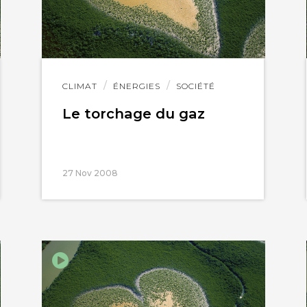
Lire
CLIMAT
ÉNERGIES
SOCIÉTÉ
l'article
Le torchage du gaz
27 Nov 2008