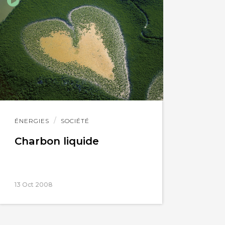
Lire
ÉNERGIES
SOCIÉTÉ
l'article
Charbon liquide
13 Oct 2008