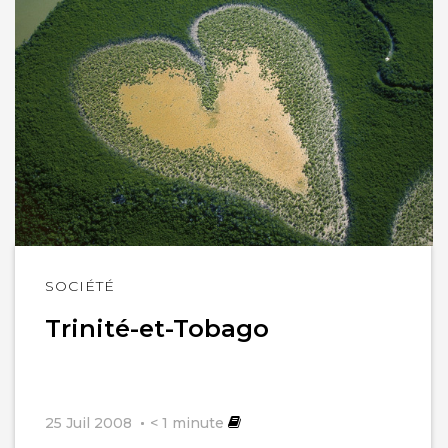
Lire
SOCIÉTÉ
l'article
Trinité-et-Tobago
25 Juil 2008
< 1
minute