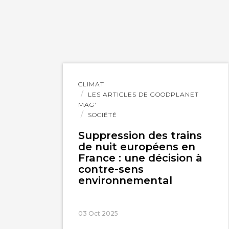
Lire
CLIMAT
l'article
LES ARTICLES DE GOODPLANET
MAG'
SOCIÉTÉ
Suppression des trains
de nuit européens en
France : une décision à
contre-sens
environnemental
03 Oct 2025