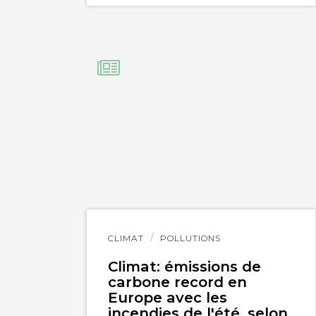
Lire
CLIMAT
POLLUTIONS
l'article
Climat: émissions de
carbone record en
Europe avec les
incendies de l'été, selon