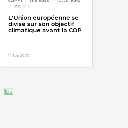
Lire
CLIMAT
ÉNERGIES
POLLUTIONS
l'article
SOCIÉTÉ
L'Union européenne se
divise sur son objectif
climatique avant la COP
14 Sep 2025