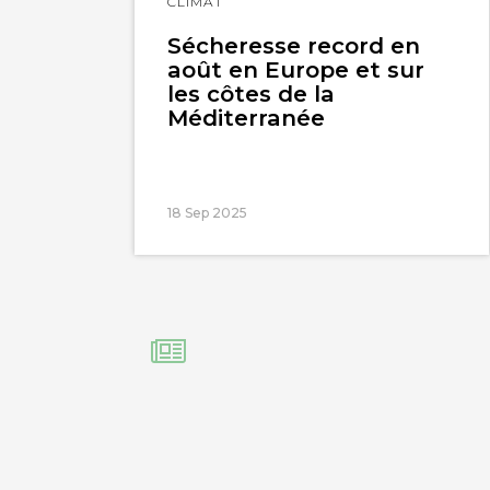
Lire
CLIMAT
l'article
Sécheresse record en
août en Europe et sur
les côtes de la
Méditerranée
18 Sep 2025