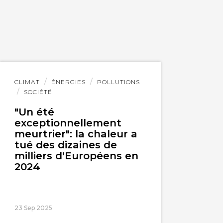
Lire
CLIMAT
ÉNERGIES
POLLUTIONS
l'article
SOCIÉTÉ
"Un été
exceptionnellement
meurtrier": la chaleur a
tué des dizaines de
milliers d'Européens en
2024
23 Sep 2025