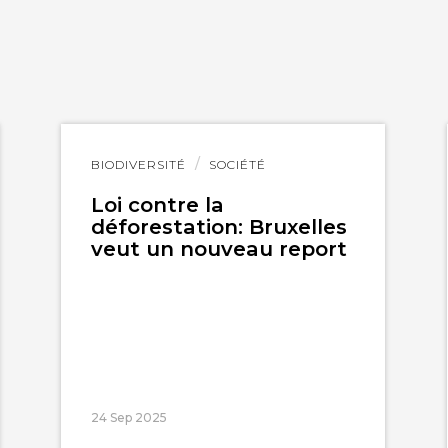
Lire
BIODIVERSITÉ
SOCIÉTÉ
l'article
Loi contre la
déforestation: Bruxelles
veut un nouveau report
24 Sep 2025