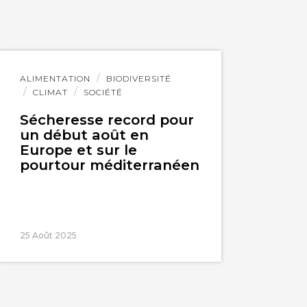
Lire
ALIMENTATION
BIODIVERSITÉ
l'article
CLIMAT
SOCIÉTÉ
Sécheresse record pour
un début août en
Europe et sur le
pourtour méditerranéen
25 Août 2025