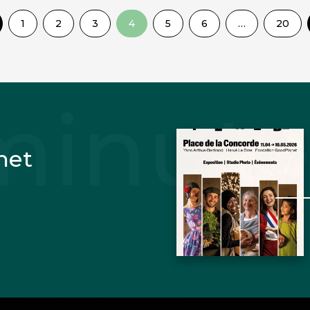
1
2
3
4
5
6
…
20
net