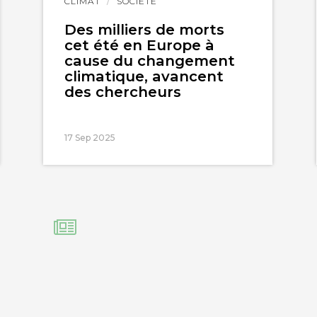
Lire
CLIMAT
SOCIÉTÉ
l'article
Des milliers de morts
cet été en Europe à
cause du changement
climatique, avancent
des chercheurs
17 Sep 2025