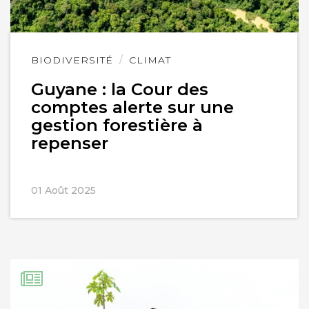
Lire
BIODIVERSITÉ
CLIMAT
l'article
Guyane : la Cour des
comptes alerte sur une
gestion forestière à
repenser
01 Août 2025