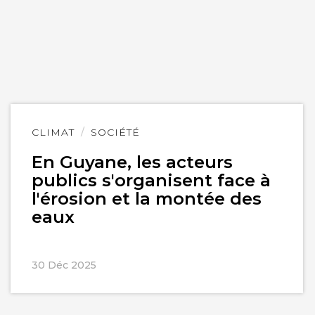
Lire
CLIMAT
SOCIÉTÉ
l'article
En Guyane, les acteurs
publics s'organisent face à
l'érosion et la montée des
eaux
30 Déc 2025