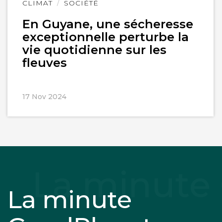
Lire
CLIMAT
SOCIÉTÉ
l'article
En Guyane, une sécheresse
exceptionnelle perturbe la
vie quotidienne sur les
fleuves
17 Nov 2024
La minute