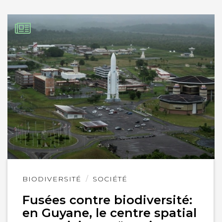
Lire
BIODIVERSITÉ
SOCIÉTÉ
l'article
Fusées contre biodiversité:
en Guyane, le centre spatial