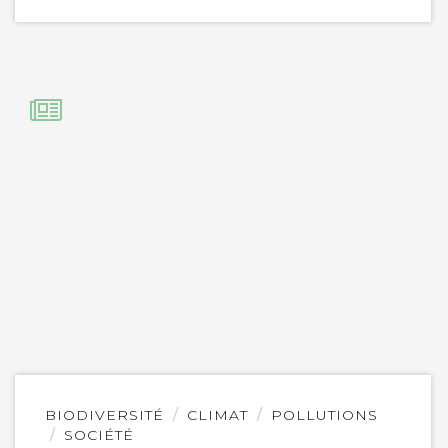
Lire
BIODIVERSITÉ
CLIMAT
POLLUTIONS
l'article
SOCIÉTÉ