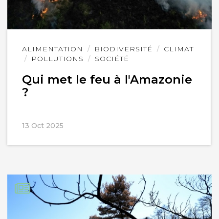
Lire
ALIMENTATION
BIODIVERSITÉ
CLIMAT
l'article
POLLUTIONS
SOCIÉTÉ
Qui met le feu à l'Amazonie
?
13 Oct 2025