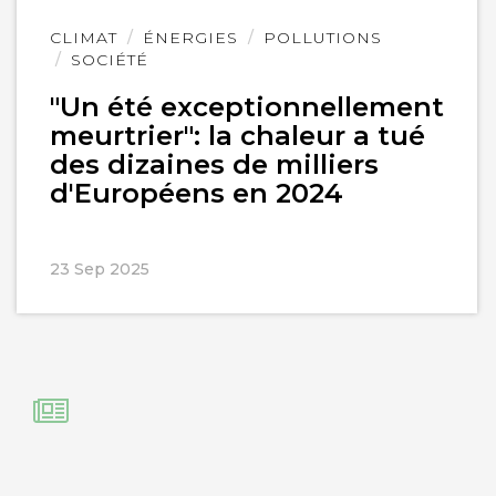
Lire
CLIMAT
ÉNERGIES
POLLUTIONS
l'article
SOCIÉTÉ
"Un été exceptionnellement
meurtrier": la chaleur a tué
des dizaines de milliers
d'Européens en 2024
23 Sep 2025