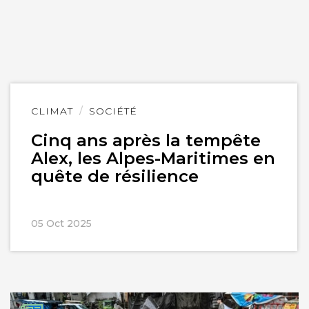
Lire
CLIMAT
SOCIÉTÉ
l'article
Cinq ans après la tempête
Alex, les Alpes-Maritimes en
quête de résilience
05 Oct 2025