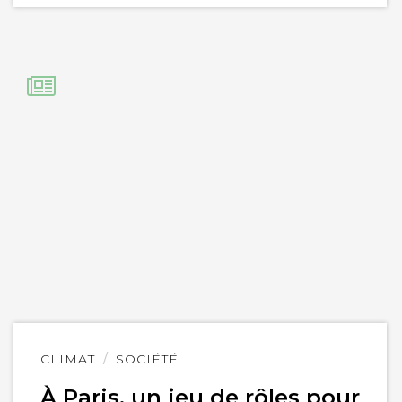
Lire
CLIMAT
SOCIÉTÉ
l'article
À Paris, un jeu de rôles pour