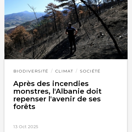
Lire
BIODIVERSITÉ
CLIMAT
SOCIÉTÉ
l'article
Après des incendies
monstres, l'Albanie doit
repenser l'avenir de ses
forêts
13 Oct 2025