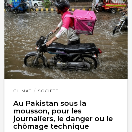
Lire
CLIMAT
SOCIÉTÉ
l'article
Au Pakistan sous la
mousson, pour les
journaliers, le danger ou le
chômage technique