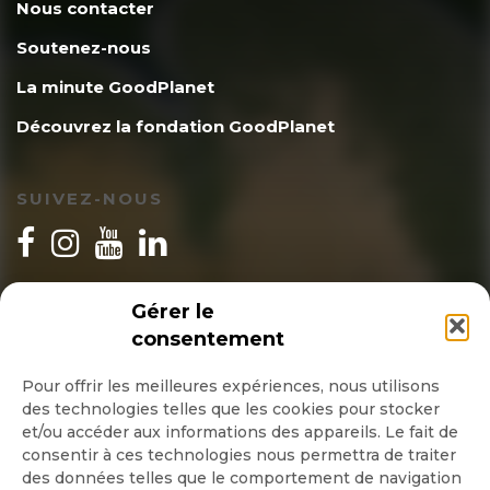
Nous contacter
Soutenez-nous
La minute GoodPlanet
Découvrez la fondation GoodPlanet
SUIVEZ-NOUS
INSCRIPTION NEWSLETTER
Gérer le
consentement
Pour offrir les meilleures expériences, nous utilisons
des technologies telles que les cookies pour stocker
Quotidienne
et/ou accéder aux informations des appareils. Le fait de
consentir à ces technologies nous permettra de traiter
Hebdo
des données telles que le comportement de navigation