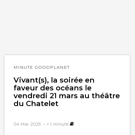
Lire
MINUTE GOODPLANET
l'article
Vivant(s), la soirée en
faveur des océans le
vendredi 21 mars au théâtre
du Chatelet
04 Mar 2025
< 1
minute