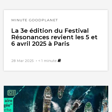
Lire
MINUTE GOODPLANET
l'article
La 3e édition du Festival
Résonances revient les 5 et
6 avril 2025 à Paris
28 Mar 2025
< 1
minute