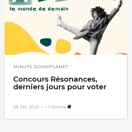
Lire
MINUTE GOODPLANET
l'article
Concours Résonances,
derniers jours pour voter
26 Fév 2025
< 1
minute