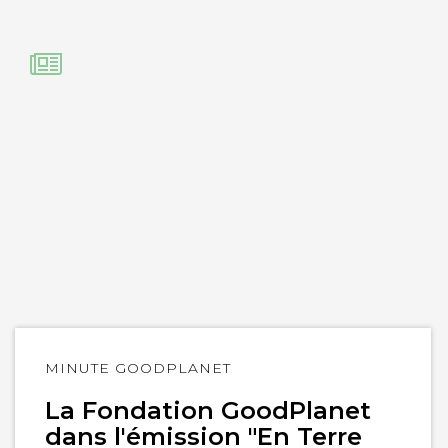
Lire
MINUTE GOODPLANET
l'article
La Fondation GoodPlanet
dans l'émission "En Terre