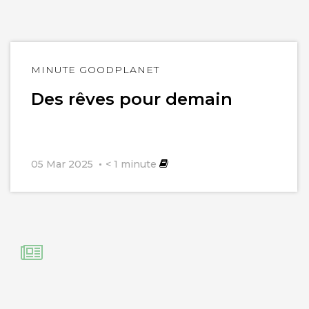
Lire
MINUTE GOODPLANET
l'article
Des rêves pour demain
05 Mar 2025
< 1
minute