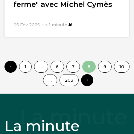
ferme" avec Michel Cymès
05 Fév 2025
< 1
minute
1
…
6
7
8
9
10
…
203
La minute