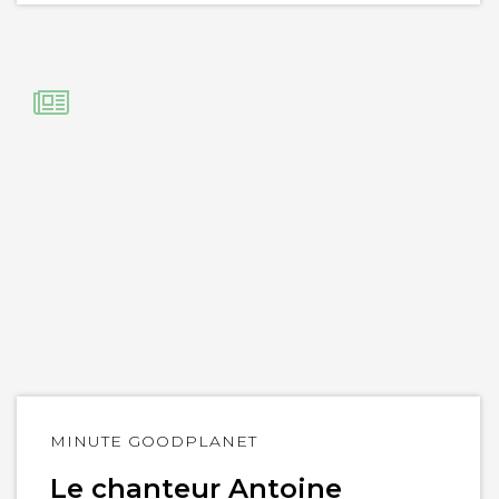
Lire
MINUTE GOODPLANET
l'article
Le chanteur Antoine