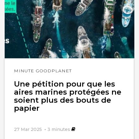
Lire
MINUTE GOODPLANET
l'article
Une pétition pour que les
aires marines protégées ne
soient plus des bouts de
papier
27 Mar 2025
3
minutes