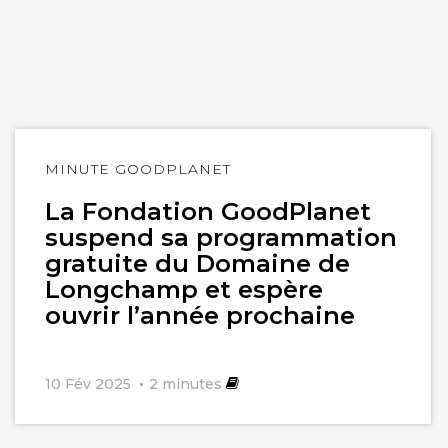
Lire
MINUTE GOODPLANET
l'article
La Fondation GoodPlanet
suspend sa programmation
gratuite du Domaine de
Longchamp et espère
ouvrir l’année prochaine
10 Fév 2025
2
minutes