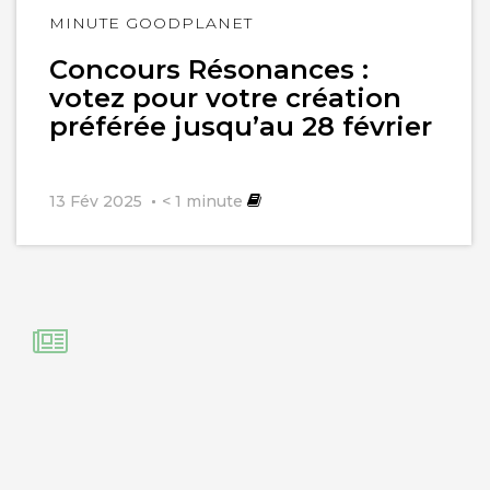
Lire
MINUTE GOODPLANET
l'article
Concours Résonances :
votez pour votre création
préférée jusqu’au 28 février
13 Fév 2025
< 1
minute