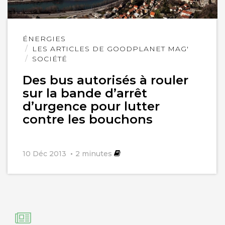
Lire
ÉNERGIES
l'article
LES ARTICLES DE GOODPLANET MAG'
SOCIÉTÉ
Des bus autorisés à rouler
sur la bande d’arrêt
d’urgence pour lutter
contre les bouchons
10 Déc 2013
2
minutes