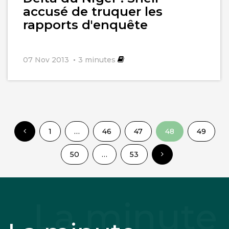
accusé de truquer les
rapports d'enquête
07 Nov 2013
3
minutes
1
…
46
47
48
49
50
…
53