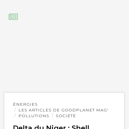
Lire
ÉNERGIES
l'article
LES ARTICLES DE GOODPLANET MAG'
POLLUTIONS
SOCIÉTÉ
Delta du Niger : Shell