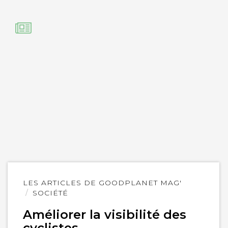
Lire
LES ARTICLES DE GOODPLANET MAG'
l'article
SOCIÉTÉ
Améliorer la visibilité des
cyclistes