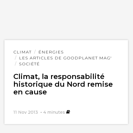
Lire
CLIMAT
ÉNERGIES
l'article
LES ARTICLES DE GOODPLANET MAG'
SOCIÉTÉ
Climat, la responsabilité
historique du Nord remise
en cause
11 Nov 2013
4
minutes