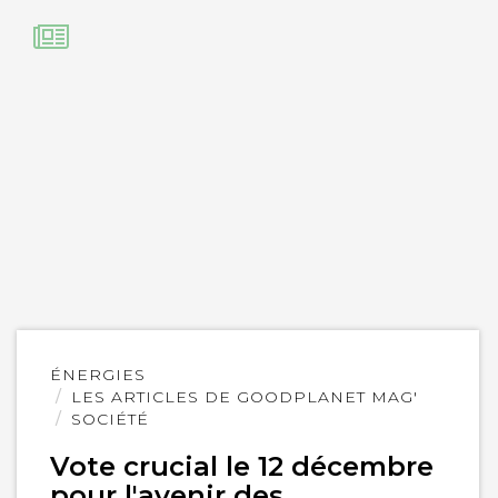
Lire
ÉNERGIES
l'article
LES ARTICLES DE GOODPLANET MAG'
SOCIÉTÉ
Vote crucial le 12 décembre
pour l'avenir des