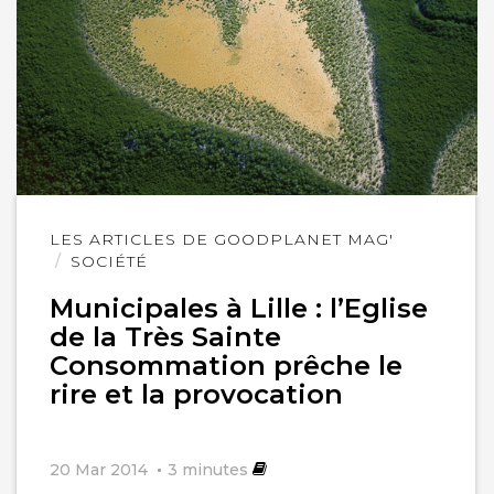
Lire
LES ARTICLES DE GOODPLANET MAG'
l'article
SOCIÉTÉ
Municipales à Lille : l’Eglise
de la Très Sainte
Consommation prêche le
rire et la provocation
20 Mar 2014
3
minutes