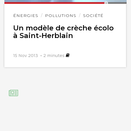
Lire
ÉNERGIES
POLLUTIONS
SOCIÉTÉ
l'article
Un modèle de crèche écolo
à Saint-Herblain
15 Nov 2013
2
minutes