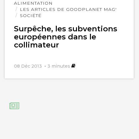
Lire
ALIMENTATION
l'article
LES ARTICLES DE GOODPLANET MAG'
SOCIÉTÉ
Surpêche, les subventions
européennes dans le
collimateur
08 Déc 2013
3
minutes