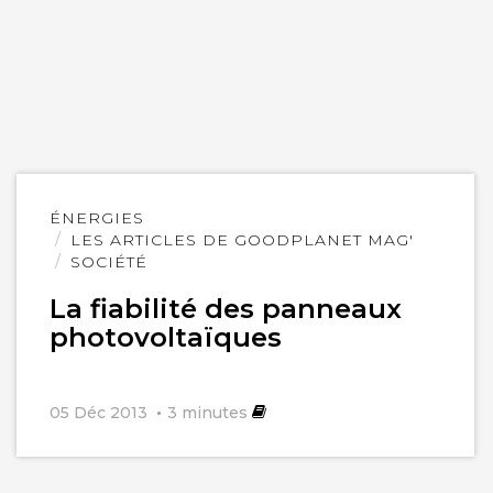
Lire
ÉNERGIES
l'article
LES ARTICLES DE GOODPLANET MAG'
SOCIÉTÉ
La fiabilité des panneaux
photovoltaïques
05 Déc 2013
3
minutes