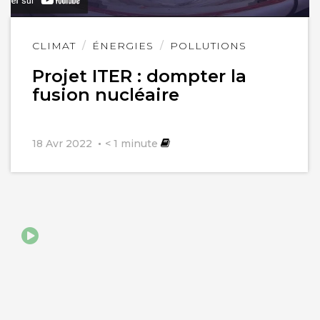
Lire
CLIMAT
ÉNERGIES
POLLUTIONS
l'article
Projet ITER : dompter la
fusion nucléaire
18 Avr 2022
< 1
minute