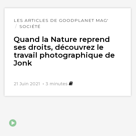
Lire
LES ARTICLES DE GOODPLANET MAG'
l'article
SOCIÉTÉ
Quand la Nature reprend
ses droits, découvrez le
travail photographique de
Jonk
21 Juin 2021
3
minutes