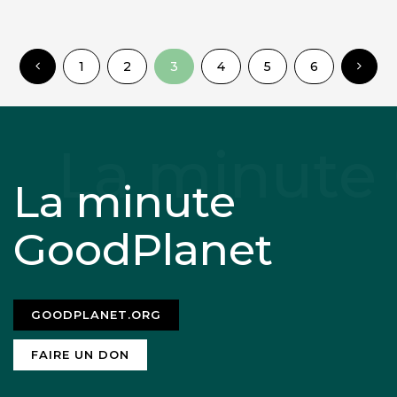
1
2
3
4
5
6
La minute
GoodPlanet
GOODPLANET.ORG
FAIRE UN DON