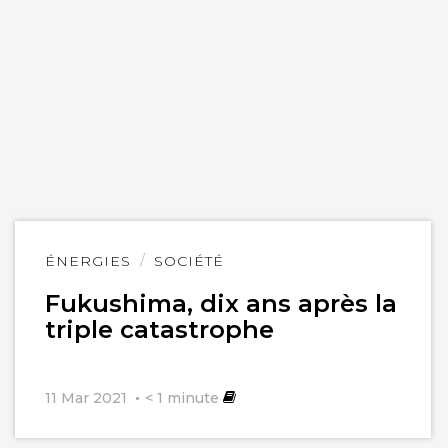
Lire
ÉNERGIES
SOCIÉTÉ
l'article
Fukushima, dix ans après la
triple catastrophe
11 Mar 2021
< 1
minute