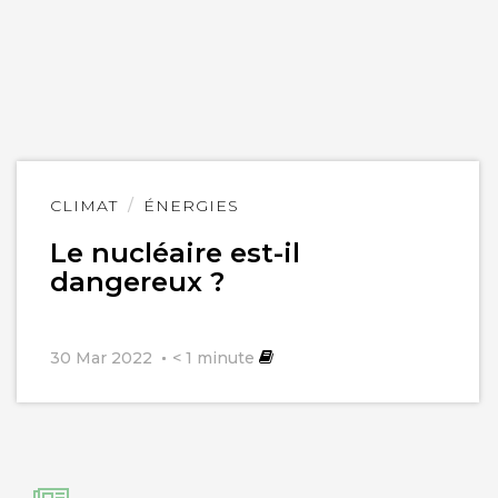
Lire
CLIMAT
ÉNERGIES
l'article
Le nucléaire est-il
dangereux ?
30 Mar 2022
< 1
minute