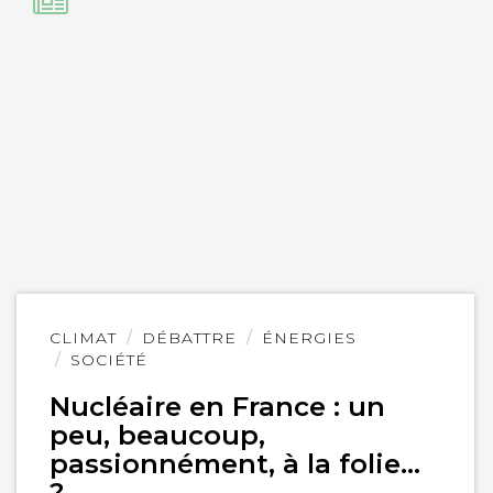
Lire
CLIMAT
DÉBATTRE
ÉNERGIES
l'article
SOCIÉTÉ
Nucléaire en France : un
peu, beaucoup,
passionnément, à la folie…
?