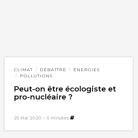
Lire
CLIMAT
DÉBATTRE
ÉNERGIES
l'article
POLLUTIONS
Peut-on être écologiste et
pro-nucléaire ?
25 Mai 2020
5
minutes