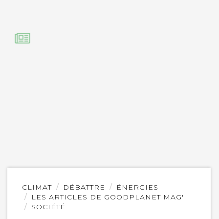
Lire
CLIMAT
DÉBATTRE
ÉNERGIES
l'article
LES ARTICLES DE GOODPLANET MAG'
SOCIÉTÉ