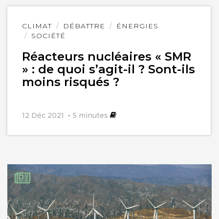
Lire
CLIMAT
DÉBATTRE
ÉNERGIES
l'article
SOCIÉTÉ
Réacteurs nucléaires « SMR
» : de quoi s’agit-il ? Sont-ils
moins risqués ?
12 Déc 2021
5
minutes