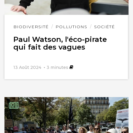
Lire
BIODIVERSITÉ
POLLUTIONS
SOCIÉTÉ
l'article
Paul Watson, l'éco-pirate
qui fait des vagues
13 Août 2024
3
minutes