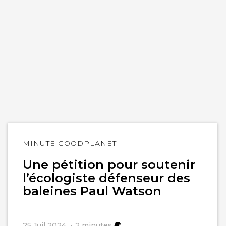
Lire
MINUTE GOODPLANET
l'article
Une pétition pour soutenir
l’écologiste défenseur des
baleines Paul Watson
25 Juil 2024
2
minutes