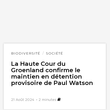
Lire
BIODIVERSITÉ
SOCIÉTÉ
l'article
La Haute Cour du
Groenland confirme le
maintien en détention
provisoire de Paul Watson
21 Août 2024
2
minutes