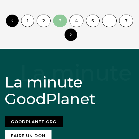
1
2
3
4
5
…
7
La minute
GoodPlanet
GOODPLANET.ORG
FAIRE UN DON