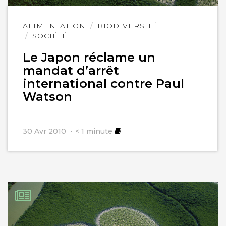
Lire
ALIMENTATION
BIODIVERSITÉ
l'article
SOCIÉTÉ
Le Japon réclame un
mandat d’arrêt
international contre Paul
Watson
30 Avr 2010
< 1
minute