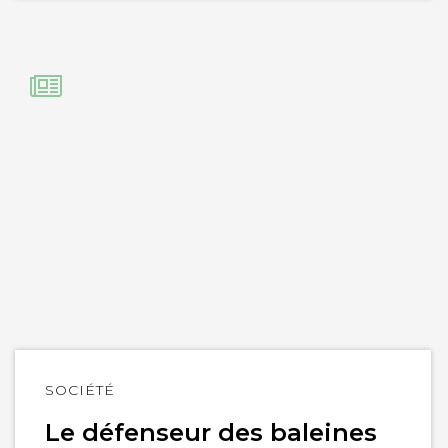
Lire
SOCIÉTÉ
l'article
Le défenseur des baleines