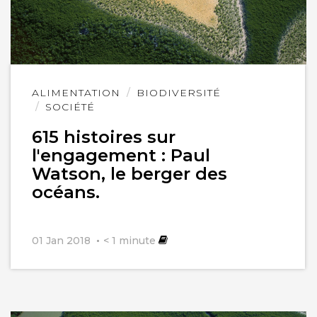
Lire
ALIMENTATION
BIODIVERSITÉ
l'article
SOCIÉTÉ
615 histoires sur
l'engagement : Paul
Watson, le berger des
océans.
01 Jan 2018
< 1
minute