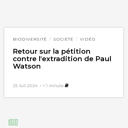
Lire
BIODIVERSITÉ
SOCIÉTÉ
VIDÉO
l'article
Retour sur la pétition
contre l'extradition de Paul
Watson
25 Juil 2024
< 1
minute