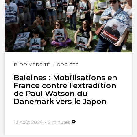
Lire
BIODIVERSITÉ
SOCIÉTÉ
l'article
Baleines : Mobilisations en
France contre l'extradition
de Paul Watson du
Danemark vers le Japon
12 Août 2024
2
minutes