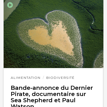
Lire
ALIMENTATION
BIODIVERSITÉ
l'article
Bande-annonce du Dernier
Pirate, documentaire sur
Sea Shepherd et Paul
Watson