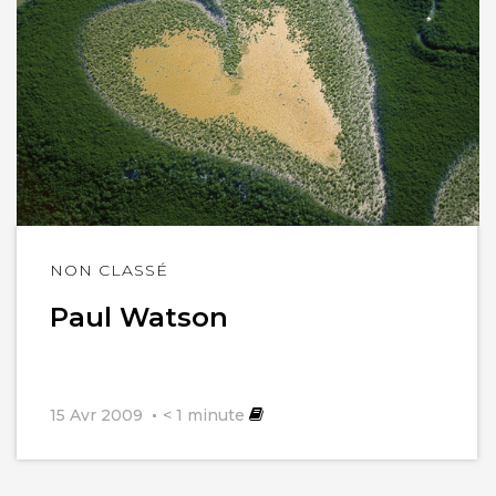
Lire
NON CLASSÉ
l'article
Paul Watson
15 Avr 2009
< 1
minute