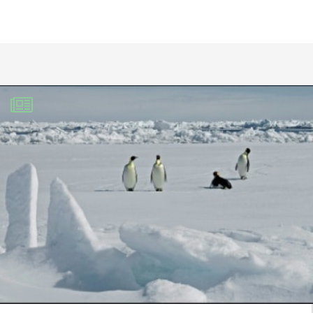
spécialistes l’ont déjà prouvé.
Evidement c’est la raison principale
pour laquelle les plus riches utilisent
tous les coup les plus tordus pour que
cela n’arrive jamais. Lobbying, intrusion
politique, trafic d’influence, rachat des
médias, création et développement du
climato-scepticisme afin de générer de
sectes d’écervelés qui leur sont
favorables.