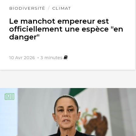
Lire
BIODIVERSITÉ
CLIMAT
l'article
Le manchot empereur est
laurence valon
18 mai 2025
officiellement une espèce "en
danger"
un tiers = 63% contre 0,1 cela fait 600
fois de plus et pas 6 fois
10 Avr 2026
3
minutes