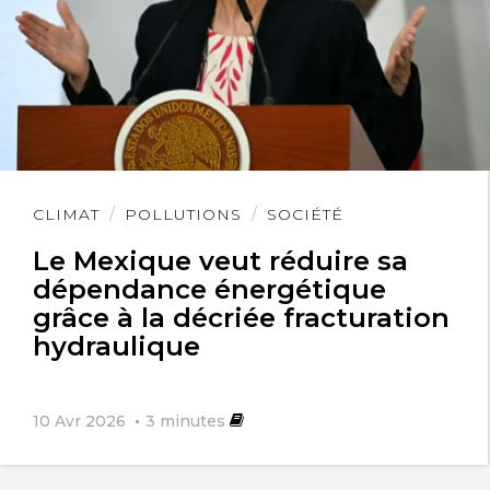
Lire
CLIMAT
POLLUTIONS
SOCIÉTÉ
l'article
Le Mexique veut réduire sa
dépendance énergétique
grâce à la décriée fracturation
hydraulique
10 Avr 2026
3
minutes