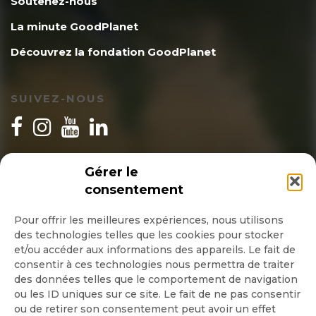
Soutenez-nous
La minute GoodPlanet
Découvrez la fondation GoodPlanet
SUIVEZ-NOUS
INSCRIPTION NEWSLETTER
Gérer le
consentement
Pour offrir les meilleures expériences, nous utilisons
des technologies telles que les cookies pour stocker
Quotidienne
et/ou accéder aux informations des appareils. Le fait de
consentir à ces technologies nous permettra de traiter
Hebdo
des données telles que le comportement de navigation
ou les ID uniques sur ce site. Le fait de ne pas consentir
ou de retirer son consentement peut avoir un effet
OK